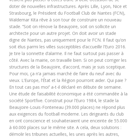
doter de nouvelles infrastructures. Après Lille, Lyon, Nice et
Strasbourg, le Président du Football Club de Nantes (FCN),
Waldemar Kita rêve à son tour de construire un nouveau
stade. ‘’Soit on rénove la Beaujoire, soit on sollicite un
architecte pour un autre projet. On doit avoir un stade
digne de Nantes, pas uniquement pour le FCN. Il faut qu’on
soit élus parmi les villes susceptibles d’accueillir l’Euro 2016.
Je tire la sonnette d’alarme. Il ne faut surtout pas passer à
côté. Avec la mairie, on travaille bien. Si on peut corriger les
structures de la Beaujoire, d’accord, mais je suis sceptique.
Pour moi, ça n’a jamais marché de faire du neuf avec du
vieux. L’Europe, l’État et la Région pourront aider. Qui paie ?
En tout cas pas moi’’ a-t-il déclaré en débute de semaine.
Une étude de faisabilité économique a été commandée à la
société Sportfive. Construit pour l’Euro 1984, le stade la
Beaujoire-Louis-Fonteneau (39.000 places) ne répond plus
aux exigences du football moderne. Les dirigeants du club
en ont conscience et souhaiteraient une enceinte de 55.000
à 60.000 places sur le même site. A cela, deux solutions :
démolir les tribunes actuelles, les unes après les autres,