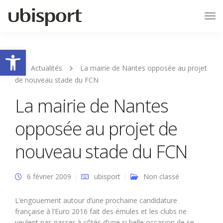
Tog
Nav
Ouvrir la barre d’outils
Actualités
La mairie de Nantes opposée au projet
de nouveau stade du FCN
La mairie de Nantes
opposée au projet de
nouveau stade du FCN
6 février 2009
ubisport
Non classé
L’engouement autour d’une prochaine candidature
française à l’Euro 2016 fait des émules et les clubs ne
veulent pas passer à côtés d’une si belle occasion de se