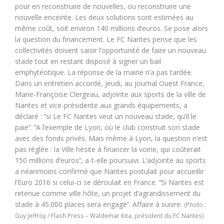
pour en reconstruire de nouvelles, ou reconstruire une
nouvelle enceinte. Les deux solutions sont estimées au
même coût, soit environ 140 millions d’euros. Se pose alors
la question du financement. Le FC Nantes pense que les
collectivités doivent saisir l’opportunité de faire un nouveau
stade tout en restant disposé à signer un bail
emphytéotique. La réponse de la mairie n’a pas tardée.
Dans un entretien accordé, jeudi, au journal Ouest France,
Marie-Françoise Clergeau, adjointe aux sports de la ville de
Nantes et vice-présidente aux grands équipements, a
déclaré : ‘’si Le FC Nantes veut un nouveau stade, qu’il le
paie’’. ‘’A l’exemple de Lyon, où le club construit son stade
avec des fonds privés. Mais même à Lyon, la question n’est
pas réglée : la Ville hésite à financer la voirie, qui coûterait
150 millions d’euros’’, a-t-elle poursuivi. L’adjointe au sports
a néanmoins confirmé que Nantes postulait pour accueillir
l’Euro 2016 si celui-ci se déroulait en France. ‘’Si Nantes est
retenue comme ville hôte, un projet d’agrandissement du
stade à 45.000 places sera engagé’’. Affaire à suivre.
(Photo :
Guy Jeffroy / Flash Press – Waldemar Kita, président du FC Nantes)