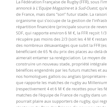
La Fédération Française de Rugby (FFR), sous l’
annoncé à
L’Equipe Magazine
et à
Sud-Ouest
, qu’
de France, mais dans ‘’son‘’ futur stade. La raiso
organisme qui s’occupe de la gestion de l’infrast
répartition financière (principale source de reve
SDF, qui rapporte environ 6 M €, la FFR reçoit 1/
récupère pas moins des 2/3 (soit les 4 M € restant
des nombreux désavantages que subit la FFR (esp
bénéficiant de 65 % du prix des places au-delà de
aimerait entamer sa renégociation. Le moyen de
construire un nouveau stade, propriété intégrale 
bénéfices engendrés par les futurs matches et au
nos homologues gallois ou anglais (propriétaire de
que rapporte les matches de rugby au Millenium
(respectivement 4 et 6 M € de recettes pour les f
matches de l’équipe de France de rugby dans un 
pourrait plaire aux supporters de rugby, qui regre