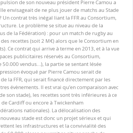
impulsion de son nouveau président Pierre Camou a
elle envisageait de ne plus jouer de matchs au Stade
n? Un contrat très inégal liant la FFR au Consortium,
ructure. Le problème se situe au niveau de la
nus de la Fédération) : pour un match de rugby au
3 des recettes (soit 2 M€) alors que le Consortium en
s). Ce contrat qui arrive à terme en 2013, et à la vue
aces publicitaires réservés au Consortium,
 50.000 vendus…), la partie se sentant lésée
 pression évoqué par Pierre Camou serait de
de la FFR, qui serait financé directement par les
tres évènements. Il est vrai qu’en comparaison avec
 son stade), les recettes sont très inférieures à ce
 de Cardiff ou encore à Twickenham
édérations nationales). La délocalisation des
nouveau stade est donc un projet sérieux et qui
ttent les infrastructures et la convivialité des