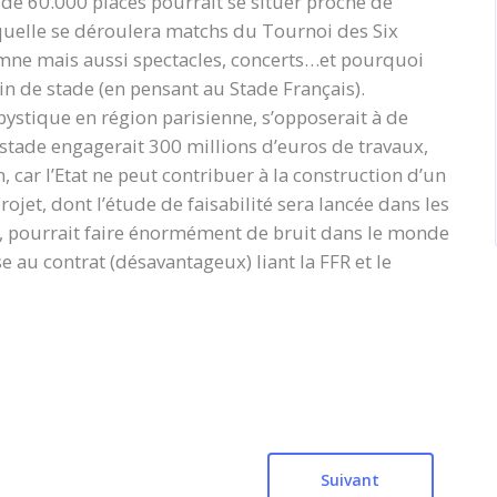
de 60.000 places pourrait se situer proche de
quelle se déroulera matchs du Tournoi des Six
omne mais aussi spectacles, concerts…et pourquoi
n de stade (en pensant au Stade Français).
ystique en région parisienne, s’opposerait à de
tade engagerait 300 millions d’euros de travaux,
, car l’Etat ne peut contribuer à la construction d’un
ojet, dont l’étude de faisabilité sera lancée dans les
on, pourrait faire énormément de bruit dans le monde
au contrat (désavantageux) liant la FFR et le
Suivant