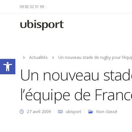
09 82 32 31 99
Actualités
Un nouveau stade de rugby pour l’équ
Ouvrir la barre d’outils
Un nouveau stad
l’équipe de Franc
27 avril 2009
ubisport
Non classé