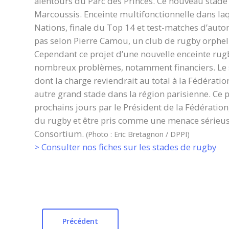
alentours du Parc des Princes. Ce nouveau stade 
Marcoussis. Enceinte multifonctionnelle dans la
Nations, finale du Top 14 et test-matches d’aut
pas selon Pierre Camou, un club de rugby orpheli
Cependant ce projet d’une nouvelle enceinte rugb
nombreux problèmes, notamment financiers. Le s
dont la charge reviendrait au total à la Fédération
autre grand stade dans la région parisienne. Ce pr
prochains jours par le Président de la Fédérati
du rugby et être pris comme une menace sérieuse 
Consortium.
(Photo : Eric Bretagnon / DPPI)
> Consulter nos fiches sur les stades de rugby
Précédent