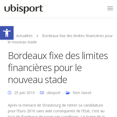
Tog
Nav
Ouvrir la barre d’outils
Actualités
Bordeaux fixe des limites financières pour
le nouveau stade
Bordeaux fixe des limites
financières pour le
nouveau stade
29 juin 2010
ubisport
Non classé
Après la menace de Strasbourg de retirer sa candidature
pour l’Euro 2016 sans aide conséquente de l’Etat, c’est au
tour de Bordeaux de poser ses conditions. Le maire de la