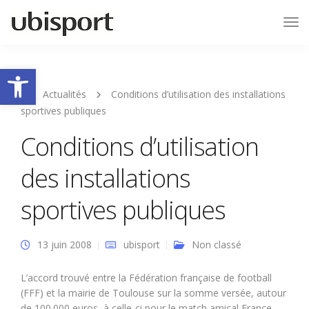
Tog
Nav
Ouvrir la barre d’outils
Actualités
Conditions d’utilisation des installations
sportives publiques
Conditions d’utilisation
des installations
sportives publiques
13 juin 2008
ubisport
Non classé
L’accord trouvé entre la Fédération française de football
(FFF) et la mairie de Toulouse sur la somme versée, autour
de 100.000 euros, à celle-ci pour le match amical France-