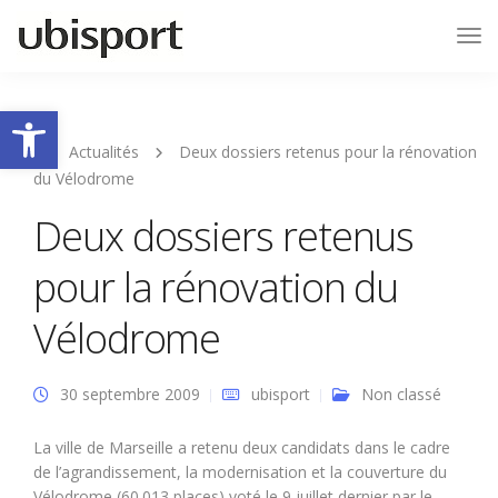
Tog
Nav
Ouvrir la barre d’outils
Actualités
Deux dossiers retenus pour la rénovation
du Vélodrome
Deux dossiers retenus
pour la rénovation du
Vélodrome
30 septembre 2009
ubisport
Non classé
La ville de Marseille a retenu deux candidats dans le cadre
de l’agrandissement, la modernisation et la couverture du
Vélodrome (60.013 places) voté le 9 juillet dernier par le