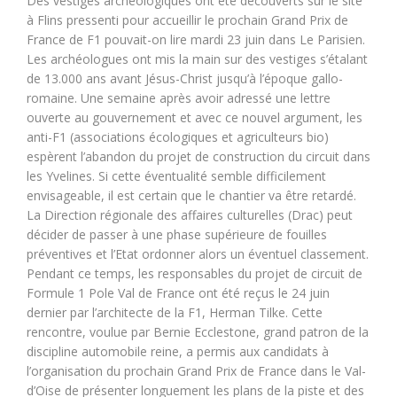
Des vestiges archéologiques ont été découverts sur le site
à Flins pressenti pour accueillir le prochain Grand Prix de
France de F1 pouvait-on lire mardi 23 juin dans Le Parisien.
Les archéologues ont mis la main sur des vestiges s’étalant
de 13.000 ans avant Jésus-Christ jusqu’à l’époque gallo-
romaine. Une semaine après avoir adressé une lettre
ouverte au gouvernement et avec ce nouvel argument, les
anti-F1 (associations écologiques et agriculteurs bio)
espèrent l’abandon du projet de construction du circuit dans
les Yvelines. Si cette éventualité semble difficilement
envisageable, il est certain que le chantier va être retardé.
La Direction régionale des affaires culturelles (Drac) peut
décider de passer à une phase supérieure de fouilles
préventives et l’Etat ordonner alors un éventuel classement.
Pendant ce temps, les responsables du projet de circuit de
Formule 1 Pole Val de France ont été reçus le 24 juin
dernier par l’architecte de la F1, Herman Tilke. Cette
rencontre, voulue par Bernie Ecclestone, grand patron de la
discipline automobile reine, a permis aux candidats à
l’organisation du prochain Grand Prix de France dans le Val-
d’Oise de présenter longuement les plans de la piste et des