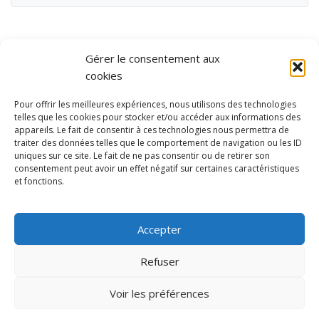
Gérer le consentement aux
cookies
Pour offrir les meilleures expériences, nous utilisons des technologies
telles que les cookies pour stocker et/ou accéder aux informations des
appareils. Le fait de consentir à ces technologies nous permettra de
traiter des données telles que le comportement de navigation ou les ID
uniques sur ce site. Le fait de ne pas consentir ou de retirer son
consentement peut avoir un effet négatif sur certaines caractéristiques
et fonctions.
Ubisport - Service en ligne pour la gestion des équipements sportifs
et de loisirs
Accepter
Contact
Politique de confidentialité
Refuser
Mentions légales
Administration
Voir les préférences