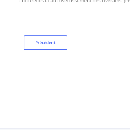
culturelles et au divertissement des riverains.
(P
Précédent