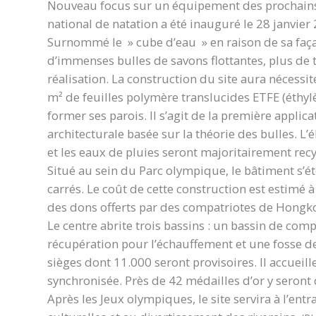
Nouveau focus sur un équipement des prochains j
national de natation a été inauguré le 28 janvier
Surnommé le » cube d’eau » en raison de sa façad
d’immenses bulles de savons flottantes, plus de 
réalisation. La construction du site aura nécessi
m² de feuilles polymère translucides ETFE (éthyl
former ses parois. Il s’agit de la première appli
architecturale basée sur la théorie des bulles. L’é
et les eaux de pluies seront majoritairement recy
Situé au sein du Parc olympique, le bâtiment s’é
carrés. Le coût de cette construction est estimé 
des dons offerts par des compatriotes de Hongk
Le centre abrite trois bassins : un bassin de com
récupération pour l’échauffement et une fosse d
sièges dont 11.000 seront provisoires. Il accueill
synchronisée. Près de 42 médailles d’or y seront
Après les Jeux olympiques, le site servira à l’entr