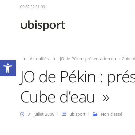
09 82 32 31 99
Actualités
JO de Pékin : présentation du » Cube 
Ouvrir la barre d’outils
JO de Pékin : pré
Cube d’eau »
31 juillet 2008
ubisport
Non classé