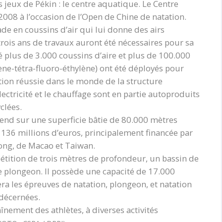
eux de Pékin : le centre aquatique. Le Centre
 2008 à l’occasion de l’Open de Chine de natation.
e en coussins d’air qui lui donne des airs
trois ans de travaux auront été nécessaires pour sa
té plus de 3.000 coussins d’aire et plus de 100.000
ène-tétra-fluoro-éthylène) ont été déployés pour
cation réussie dans le monde de la structure
lectricité et le chauffage sont en partie autoproduits
clées.
tend sur une superficie bâtie de 80.000 mètres
à 136 millions d’euros, principalement financée par
ong, de Macao et Taiwan.
pétition de trois mètres de profondeur, un bassin de
e plongeon. Il possède une capacité de 17.000
era les épreuves de natation, plongeon, et natation
 décernées.
aînement des athlètes, à diverses activités