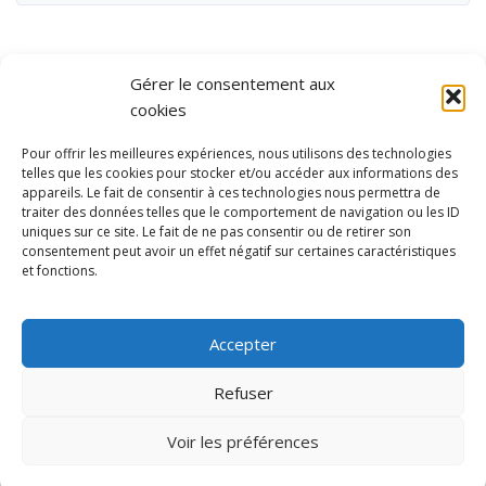
Gérer le consentement aux
cookies
Pour offrir les meilleures expériences, nous utilisons des technologies
telles que les cookies pour stocker et/ou accéder aux informations des
appareils. Le fait de consentir à ces technologies nous permettra de
traiter des données telles que le comportement de navigation ou les ID
uniques sur ce site. Le fait de ne pas consentir ou de retirer son
consentement peut avoir un effet négatif sur certaines caractéristiques
et fonctions.
Ubisport - Service en ligne pour la gestion des équipements sportifs
et de loisirs
Accepter
Contact
Politique de confidentialité
Refuser
Mentions légales
Administration
Voir les préférences