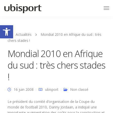
Tog
Nav
Ouvrir la barre d’outils
Actualités
Mondial 2010 en Afrique du sud : très
chers stades !
Mondial 2010 en Afrique
du sud : très chers stades
!
16 juin 2008
ubisport
Non classé
Le président du comité d’organisation de la Coupe du
monde de football 2010, Danny Jordaan, a indiqué une
importante augmentation des coûts pour la construction et