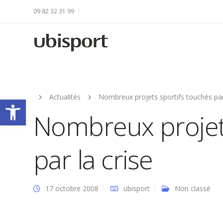
09 82 32 31 99
Actualités
Nombreux projets sportifs touchés par 
Ouvrir la barre d’outils
Nombreux projets
par la crise
17 octobre 2008
ubisport
Non classé