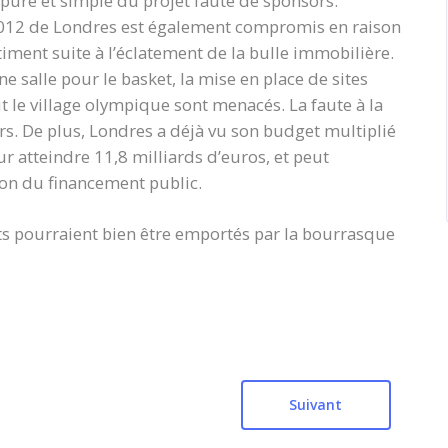
 pure et simple du projet faute de sponsors.
2012 de Londres est également compromis en raison
ment suite à l’éclatement de la bulle immobilière.
e salle pour le basket, la mise en place de sites
ut le village olympique sont menacés. La faute à la
ors. De plus, Londres a déjà vu son budget multiplié
ur atteindre 11,8 milliards d’euros, et peut
on du financement public.
ts pourraient bien être emportés par la bourrasque
Suivant