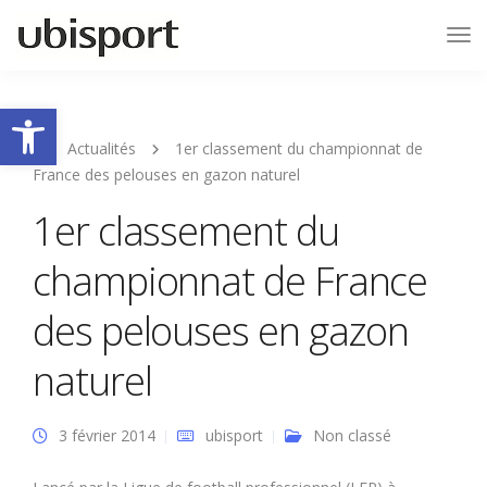
Tog
Nav
Ouvrir la barre d’outils
Actualités
1er classement du championnat de
France des pelouses en gazon naturel
1er classement du
championnat de France
des pelouses en gazon
naturel
3 février 2014
ubisport
Non classé