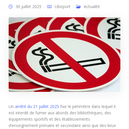
30 juillet 2025
Ubisport
Actualité
Un
arrêté du 21 juillet 2025
fixe le périmètre dans lequel il
est interdit de fumer aux abords des bibliothèques, des
équipements sportifs et des établissements
d’enseignement primaire et secondaire ainsi que des lieux