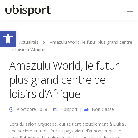
Tog
Nav
Ouvrir la barre d’outils
Actualités
Amazulu World, le futur plus grand centre
de loisirs d’Afrique
Amazulu World, le futur
plus grand centre de
loisirs d’Afrique
9 octobre 2008
ubisport
Non classé
Lors du salon Cityscape, qui se tient actuellement à Dubaï,
une société immobilière du pays vient d’annoncer qu’elle
avait l’intention de réaliser le plus grand centre de loisirs