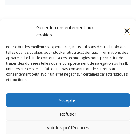
Gérer le consentement aux
cookies
Pour offrir les meilleures expériences, nous utilisons des technologies
telles que les cookies pour stocker et/ou accéder aux informations des
appareils. Le fait de consentir à ces technologies nous permettra de
traiter des données telles que le comportement de navigation ou les ID
uniques sur ce site. Le fait de ne pas consentir ou de retirer son
consentement peut avoir un effet négatif sur certaines caractéristiques
et fonctions.
Ubisport - Service en ligne pour la gestion des équipements sportifs
et de loisirs
Accepter
Contact
Politique de confidentialité
Refuser
Mentions légales
Administration
Voir les préférences