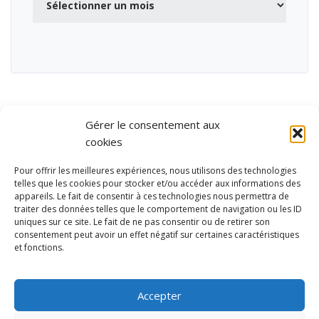
Gérer le consentement aux
cookies
Pour offrir les meilleures expériences, nous utilisons des technologies
telles que les cookies pour stocker et/ou accéder aux informations des
appareils. Le fait de consentir à ces technologies nous permettra de
traiter des données telles que le comportement de navigation ou les ID
uniques sur ce site. Le fait de ne pas consentir ou de retirer son
consentement peut avoir un effet négatif sur certaines caractéristiques
et fonctions.
Ubisport - Service en ligne pour la gestion des équipements sportifs
et de loisirs
Accepter
Contact
Politique de confidentialité