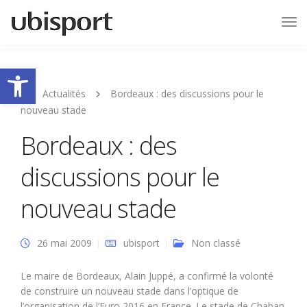
Tog
Nav
Ouvrir la barre d’outils
Actualités
Bordeaux : des discussions pour le
nouveau stade
Bordeaux : des
discussions pour le
nouveau stade
26 mai 2009
ubisport
Non classé
Le maire de Bordeaux, Alain Juppé, a confirmé la volonté
de construire un nouveau stade dans l’optique de
l’organisation de l’Euro 2016 en France. Le stade de Chaban