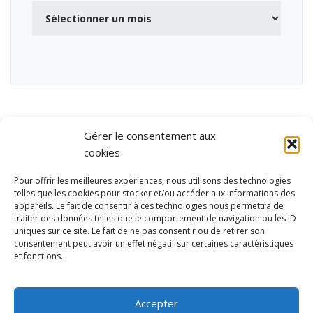
Archives
Gérer le consentement aux
cookies
Pour offrir les meilleures expériences, nous utilisons des technologies
telles que les cookies pour stocker et/ou accéder aux informations des
appareils. Le fait de consentir à ces technologies nous permettra de
traiter des données telles que le comportement de navigation ou les ID
uniques sur ce site. Le fait de ne pas consentir ou de retirer son
consentement peut avoir un effet négatif sur certaines caractéristiques
et fonctions.
Ubisport - Service en ligne pour la gestion des équipements sportifs
et de loisirs
Accepter
Contact