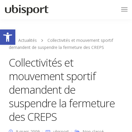
Tog
Nav
Ouvrir la barre d’outils
Actualités
Collectivités et mouvement sportif
demandent de suspendre la fermeture des CREPS
Collectivités et
mouvement sportif
demandent de
suspendre la fermeture
des CREPS
9 mars 2009
ubisport
Non classé