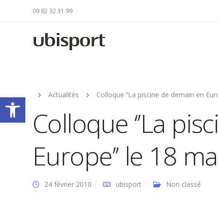
09 82 32 31 99
Actualités
Colloque ‘’La piscine de demain en Eur
Ouvrir la barre d’outils
Colloque ‘’La pis
Europe’’ le 18 ma
24 février 2010
ubisport
Non classé