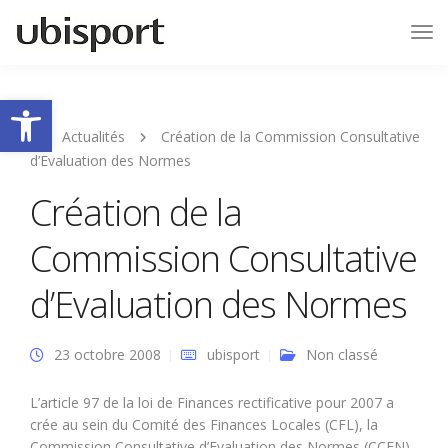
Tog
Nav
Ouvrir la barre d’outils
Actualités
Création de la Commission Consultative
d’Evaluation des Normes
Création de la
Commission Consultative
d’Evaluation des Normes
23 octobre 2008
ubisport
Non classé
L’article 97 de la loi de Finances rectificative pour 2007 a
crée au sein du Comité des Finances Locales (CFL), la
Commission Consultative d’Evaluation des Normes (CCEN).