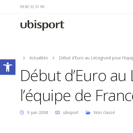
09 82 32 31 99
Actualités
Début d’Euro au Letzigrund pour l’équi
Ouvrir la barre d’outils
Début d’Euro au 
l’équipe de Franc
9 juin 2008
ubisport
Non classé