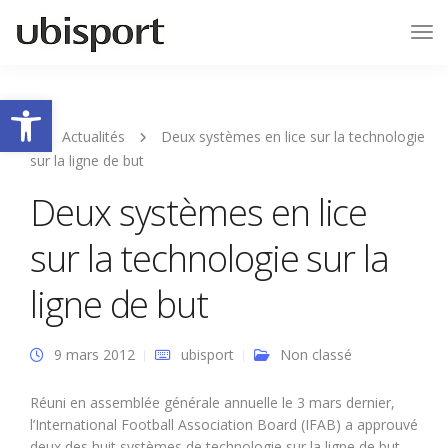
Tog
Nav
Ouvrir la barre d’outils
Actualités
Deux systèmes en lice sur la technologie
sur la ligne de but
Deux systèmes en lice
sur la technologie sur la
ligne de but
9 mars 2012
ubisport
Non classé
Réuni en assemblée générale annuelle le 3 mars dernier,
l’International Football Association Board (IFAB) a approuvé
deux des huit systèmes de technologie sur la ligne de but