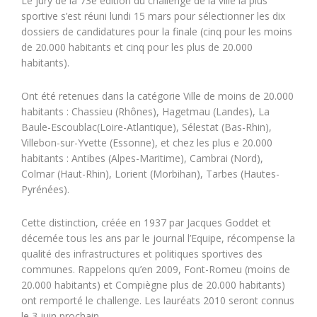
Le jury de la 73e édition du challenge de la ville la plus
sportive s’est réuni lundi 15 mars pour sélectionner les dix
dossiers de candidatures pour la finale (cinq pour les moins
de 20.000 habitants et cinq pour les plus de 20.000
habitants).
Ont été retenues dans la catégorie Ville de moins de 20.000
habitants : Chassieu (Rhônes), Hagetmau (Landes), La
Baule-Escoublac(Loire-Atlantique), Sélestat (Bas-Rhin),
Villebon-sur-Yvette (Essonne), et chez les plus e 20.000
habitants : Antibes (Alpes-Maritime), Cambrai (Nord),
Colmar (Haut-Rhin), Lorient (Morbihan), Tarbes (Hautes-
Pyrénées).
Cette distinction, créée en 1937 par Jacques Goddet et
décernée tous les ans par le journal l’Equipe, récompense la
qualité des infrastructures et politiques sportives des
communes. Rappelons qu’en 2009, Font-Romeu (moins de
20.000 habitants) et Compiègne plus de 20.000 habitants)
ont remporté le challenge. Les lauréats 2010 seront connus
le 3 juin prochain.