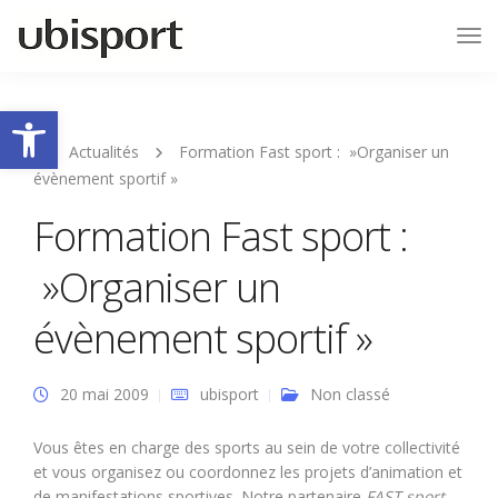
Tog
Nav
Ouvrir la barre d’outils
Actualités
Formation Fast sport : »Organiser un
évènement sportif »
Formation Fast sport :
»Organiser un
évènement sportif »
20 mai 2009
ubisport
Non classé
Vous êtes en charge des sports au sein de votre collectivité
et vous organisez ou coordonnez les projets d’animation et
de manifestations sportives. Notre partenaire
FAST sport
,