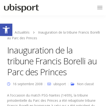
Tog
Nav
Ouvrir la barre d’outils
Actualités
Inauguration de la tribune Francis Borelli
au Parc des Princes
Inauguration de la
tribune Francis Borelli au
Parc des Princes
16 septembre 2008
ubisport
Non classé
A l’occasion du match PSG-Nantes (14/09), la tribune
présidentielle du Parc des Princes a été rebaptisée tribune
Francis Borelli en hommage à celui qui a été président du