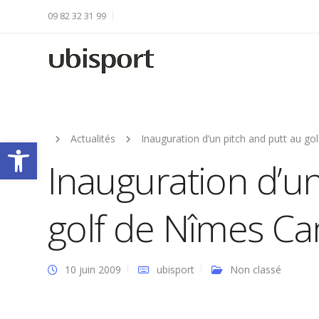
09 82 32 31 99
Actualités
Inauguration d’un pitch and putt au 
Ouvrir la barre d’outils
Inauguration d’un
golf de Nîmes C
10 juin 2009
ubisport
Non classé