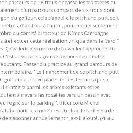
on parcours de 18 trous dépasse les frontières du
galement d’un parcours compact de six trous dont
rgon du golfeur, cela s’appelle le pitch and putt, soit
 mètres, d’un trou à l’autre, pour lequel seulement
 membre du comité directeur de Nîmes Campagne
 à effectuer cette réalisation unique dans le Gard ‘’
. Ça va leur permettre de travailler l’approche du
r : « C’est aussi une façon de démocratiser notre
es débutants. Passer du practice au grand parcours de
ntermédiaire. ‘’ Le financement de ce pitch and putt
u golf qui a trouvé place sur des terrains que le
 il s’intègre parmi les arbres existants et les
ulant à travers les rocailles vers un bassin avec
eu rogné sur le parking ‘’, dit encore Michel
 gratuite pour les membres du club, le tarif sera de
té de s’abonner annuellement ‘’, a-t-il ajouté.
(Photo: