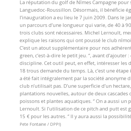
La réputation du golf de Nîmes Campagne pour s
Languedoc-Roussillon. Désormais, il bénéficie é
l’inauguration a eu lieu le 7 juin 2009. Dans le ja
un parcours d’une longueur qui varie, de 40 à 90
trois clubs sont nécessaires. Michel Lernoult,
explique les raisons qui ont poussé le club nîmois
C’est un atout supplémentaire pour nos adhérents
green, c’est-à-dire le petit jeu. ‘’, avant d’ajoute
discipline. Cet outil peut, en effet, intéresser l
18 trous demande du temps. Là, c’est une étape i
a été fait intégralement par la société anonyme d
club n’utilisait pas. D’une superficie d’un hectare,
plantations nouvelles, autour de deux cascades co
poissons et plantes aquatiques. ‘’ On a aussi un p
Lernoult. Si l’utilisation de ce pitch and putt est
15 € pour les autres. ‘’ Il y aura aussi la possibili
Pete Fontaine / DPPI)