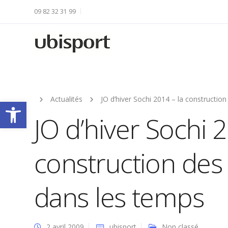
09 82 32 31 99
Actualités
JO d’hiver Sochi 2014 – la construction
Ouvrir la barre d’outils
JO d’hiver Sochi 2
construction des 
dans les temps
2 avril 2009
ubisport
Non classé