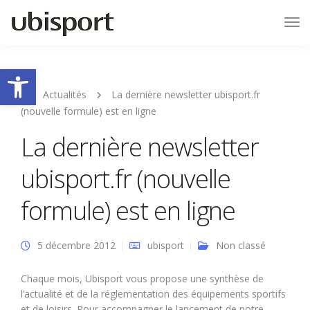
Tog
Nav
Ouvrir la barre d’outils
Actualités
La dernière newsletter ubisport.fr
(nouvelle formule) est en ligne
La dernière newsletter
ubisport.fr (nouvelle
formule) est en ligne
5 décembre 2012
ubisport
Non classé
Chaque mois, Ubisport vous propose une synthèse de
l’actualité et de la réglementation des équipements sportifs
et de loisirs. Pour accompagner le lancement de notre