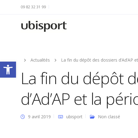
09 82 32 31 99
Actualités
La fin du dépôt des dossiers d’Ad’AP et
Ouvrir la barre d’outils
La fin du dépôt d
d’Ad’AP et la péri
9 avril 2019
ubisport
Non classé