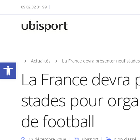
09 82 32 31 99
Actualités
La France devra présenter neuf stades 
Ouvrir la barre d’outils
La France devra 
stades pour orga
de football
12 décembre 2008
ubisport
Non classé