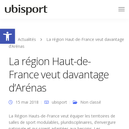
Tog
Nav
Ouvrir la barre d’outils
Actualités
La région Haut-de-France veut davantage
d’Arénas
La région Haut-de-
France veut davantage
d’Arénas
15 mai 2018
ubisport
Non classé
La Région Hauts-de-France veut équiper les territoires de
salles de sport modulables, pluridisciplinaires, d’envergure
nationale et qui soient adaptées aux besoins. Les