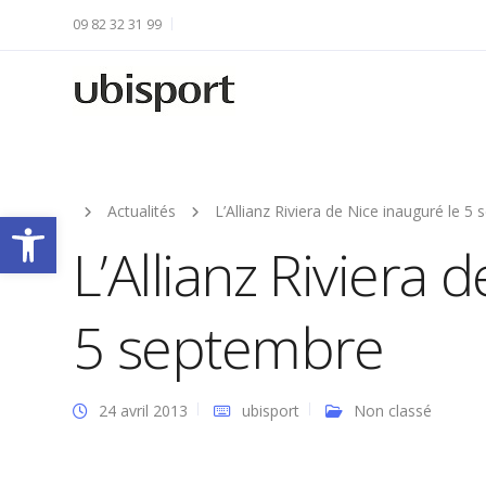
09 82 32 31 99
Actualités
L’Allianz Riviera de Nice inauguré le 5
Ouvrir la barre d’outils
L’Allianz Riviera 
5 septembre
24 avril 2013
ubisport
Non classé