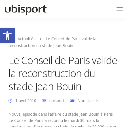
Tog
Nav
Ouvrir la barre d’outils
Actualités
Le Conseil de Paris valide la
reconstruction du stade Jean Bouin
Le Conseil de Paris valide
la reconstruction du
stade Jean Bouin
1 avril 2010
ubisport
Non classé
Nouvel épisode dans l’affaire du stade Jean Bouin à Paris.
Le Conseil de Paris a reconnu le mardi 30 mars la
construction d’un nouveau stade de rugby de 20.000 places