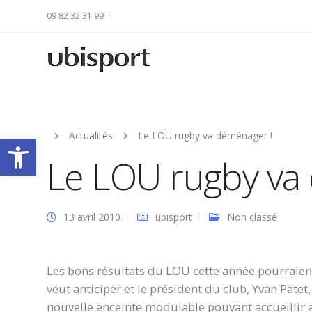
09 82 32 31 99
Actualités
Le LOU rugby va déménager !
Ouvrir la barre d’outils
Le LOU rugby va
13 avril 2010
ubisport
Non classé
Les bons résultats du LOU cette année pourraien
veut anticiper et le président du club, Yvan Patet
nouvelle enceinte modulable pouvant accueillir e