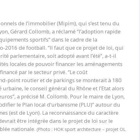
ionnels de l’immobilier (Mipim), qui s’est tenu du
on, Gérard Collomb, a réclamé ‘’l’adoption rapide
quipements sportifs’’ dans le cadre de la
-2016 de football. ‘’Il faut que ce projet de loi, qui
é parlementaire, soit adopté avant l’été’’, a-t-il
tivités locales de pouvoir financer les aménagements
nancé par le secteur privé. ‘’Le coût
-point routier et de parkings se monterait à 180
urbaine, le conseil général du Rhône et l’Etat alors
euros’’, a précisé M. Collomb. Pour le maire de Lyon,
modifier le Plan local d’urbanisme (PLU)’’ autour du
ines (est de Lyon). La reconnaissance du caractère
evrait être intégrée dans le projet de loi sur le
mblée nationale.
(Photo : HOK sport architecture – projet OL