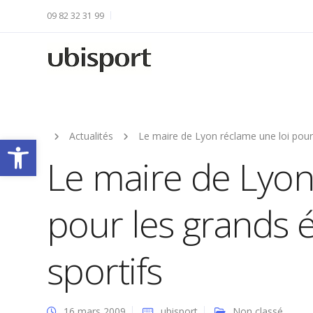
09 82 32 31 99
Actualités
Le maire de Lyon réclame une loi pour
Ouvrir la barre d’outils
Le maire de Lyon
pour les grands
sportifs
16 mars 2009
ubisport
Non classé