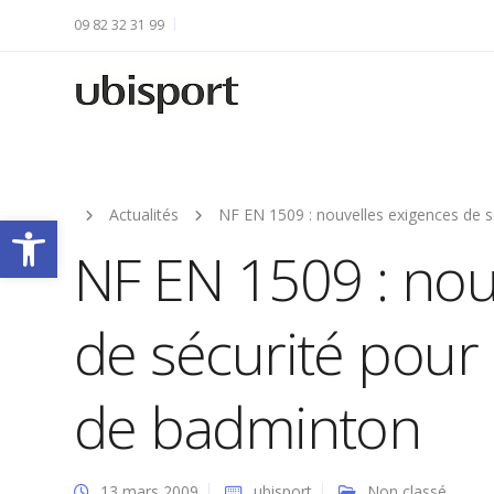
09 82 32 31 99
Actualités
NF EN 1509 : nouvelles exigences de 
Ouvrir la barre d’outils
NF EN 1509 : nou
de sécurité pour
de badminton
13 mars 2009
ubisport
Non classé