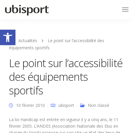
Tog
Nav
Ouvrir la barre d’outils
Actualités
Le point sur l’accessibilité des
équipements sportifs
Le point sur l’accessibilité
des équipements
sportifs
10 février 2010
ubisport
Non classé
La loi Handicap est entrée en vigueur il y a cinq ans, le 11
février 2005. L’ANDES (Association Nationale des Elus en
charge du Sport) propose sur son site un état des lieux de