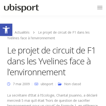
Tog
Nav
Ouvrir la barre d’outils
Actualités
Le projet de circuit de F1 dans les
Yvelines face à l’environnement
Le projet de circuit de F1
dans les Yvelines face à
l’environnement
7 mai 2009
ubisport
Non classé
La secrétaire d’Etat à l’Ecologie, Chantal Jouanno, a déclaré
mercredi 5 mai qu’il était ‘’hors de question de sacrifier
l’environnement pour un circuit’’ de Formule 1, en référence