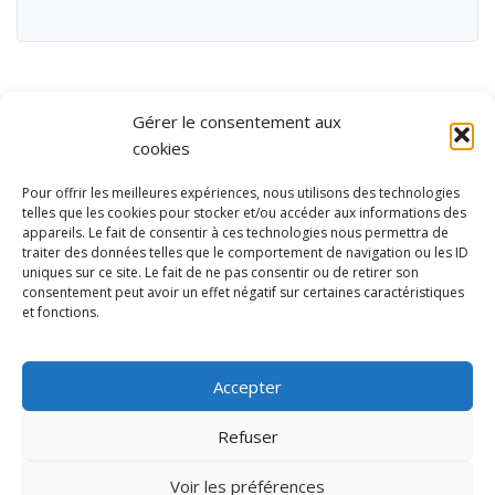
Gérer le consentement aux
cookies
Pour offrir les meilleures expériences, nous utilisons des technologies
telles que les cookies pour stocker et/ou accéder aux informations des
appareils. Le fait de consentir à ces technologies nous permettra de
traiter des données telles que le comportement de navigation ou les ID
uniques sur ce site. Le fait de ne pas consentir ou de retirer son
consentement peut avoir un effet négatif sur certaines caractéristiques
et fonctions.
Ubisport - Service en ligne pour la gestion des équipements sportifs
et de loisirs
Accepter
Contact
Politique de confidentialité
Refuser
Mentions légales
Administration
Voir les préférences