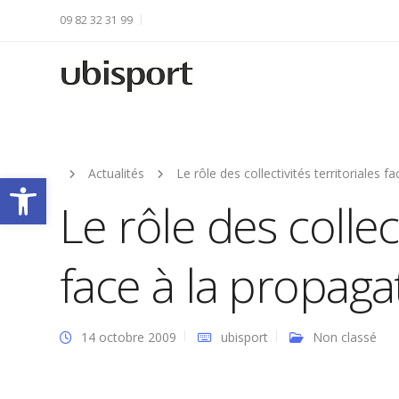
09 82 32 31 99
Actualités
Le rôle des collectivités territoriales f
Ouvrir la barre d’outils
Le rôle des collect
face à la propaga
14 octobre 2009
ubisport
Non classé