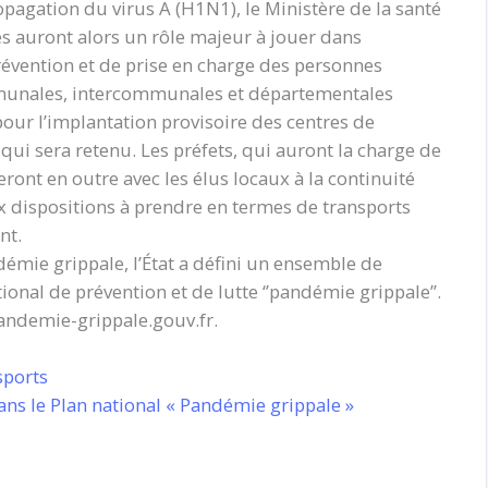
pagation du virus A (H1N1), le Ministère de la santé
les auront alors un rôle majeur à jouer dans
prévention et de prise en charge des personnes
communales, intercommunales et départementales
our l’implantation provisoire des centres de
qui sera retenu. Les préfets, qui auront la charge de
leront en outre avec les élus locaux à la continuité
x dispositions à prendre en termes de transports
nt.
émie grippale, l’État a défini un ensemble de
onal de prévention et de lutte ‘’pandémie grippale’’.
andemie-grippale.gouv.fr.
sports
ans le Plan national « Pandémie grippale »