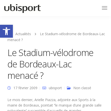
Tog
Nav
Ouvrir la barre d’outils
Actualités
Le Stadium-vélodrome de Bordeaux-Lac
menacé ?
Le Stadium-vélodrome
de Bordeaux-Lac
menacé ?
17 février 2009
ubisport
Non classé
Le mois dernier, Arielle Piazza, adjointe aux Sports à la
mairie de Bordeaux, pointait ‘’le manque d’une grande salle
polyvalente’’ susceptible d’accueillir de grandes