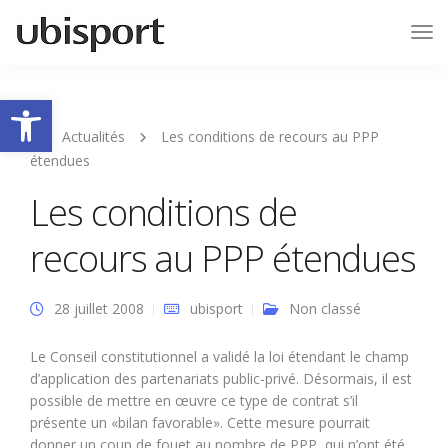
Tog
Nav
Ouvrir la barre d’outils
Actualités
Les conditions de recours au PPP
étendues
Les conditions de
recours au PPP étendues
28 juillet 2008
ubisport
Non classé
Le Conseil constitutionnel a validé la loi étendant le champ
d’application des partenariats public-privé. Désormais, il est
possible de mettre en œuvre ce type de contrat s’il
présente un «bilan favorable». Cette mesure pourrait
donner un coup de fouet au nombre de PPP, qui n’ont été