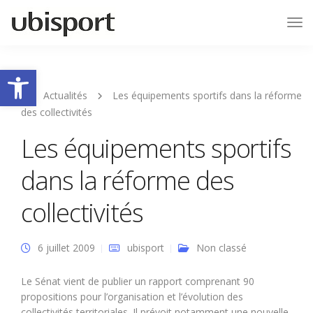
Tog
Nav
Ouvrir la barre d’outils
Actualités
Les équipements sportifs dans la réforme
des collectivités
Les équipements sportifs
dans la réforme des
collectivités
6 juillet 2009
ubisport
Non classé
Le Sénat vient de publier un rapport comprenant 90
propositions pour l’organisation et l’évolution des
collectivités territoriales. Il prévoit notamment une nouvelle