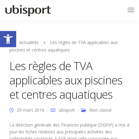
Tog
Nav
Ouvrir la barre d’outils
Actualités
Les règles de TVA applicables aux
piscines et centres aquatiques
Les règles de TVA
applicables aux piscines
et centres aquatiques
29 mars 2016
ubisport
Non classé
La direction générale des Finances publique (DGFiP) a mis à
jour les fiches relatives aux principales activités des
collectivités soumises à TVA dont celle consacrée aux