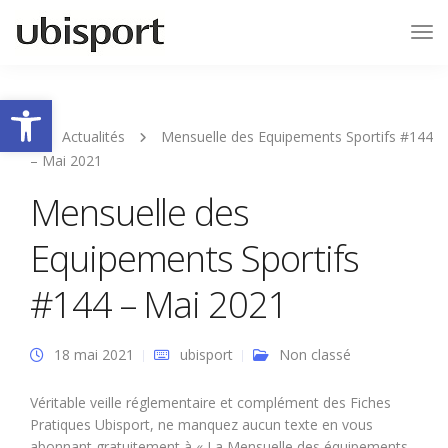
Tog
Nav
Ouvrir la barre d’outils
Actualités
Mensuelle des Equipements Sportifs #144
– Mai 2021
Mensuelle des
Equipements Sportifs
#144 – Mai 2021
18 mai 2021
ubisport
Non classé
Véritable veille réglementaire et complément des Fiches
Pratiques Ubisport, ne manquez aucun texte en vous
abonnant gratuitement à « La Mensuelle des équipements