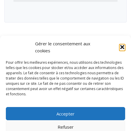
Gérer le consentement aux
cookies
Pour offrir les meilleures expériences, nous utilisons des technologies
telles que les cookies pour stocker et/ou accéder aux informations des
appareils. Le fait de consentir à ces technologies nous permettra de
traiter des données telles que le comportement de navigation ou les ID
uniques sur ce site. Le fait de ne pas consentir ou de retirer son
consentement peut avoir un effet négatif sur certaines caractéristiques
et fonctions.
Ubisport - Service en ligne pour la gestion des équipements sportifs
et de loisirs
Accepter
Contact
Politique de confidentialité
Refuser
Mentions légales