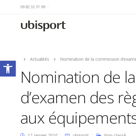
09 82 32 31 99
Actualités
Nomination de la commission d’examen
Ouvrir la barre d’outils
Nomination de l
d’examen des règ
aux équipements 
12 janvier 2010
ubisport
Non classé