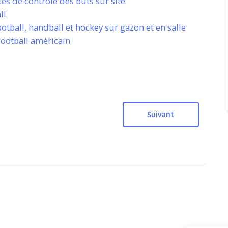
s de contrôle des buts sur site
ll
ootball, handball et hockey sur gazon et en salle
football américain
Suivant