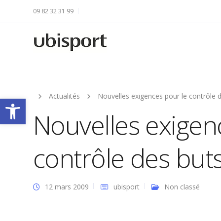
09 82 32 31 99
Actualités
Nouvelles exigences pour le contrôle 
Ouvrir la barre d’outils
Nouvelles exigen
contrôle des but
12 mars 2009
ubisport
Non classé