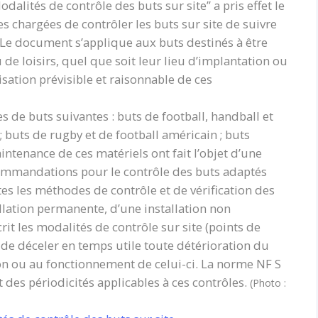
lités de contrôle des buts sur site’’ a pris effet le
es chargées de contrôler les buts sur site de suivre
 Le document s’applique aux buts destinés à être
ou de loisirs, quel que soit leur lieu d’implantation ou
isation prévisible et raisonnable de ces
 de buts suivantes : buts de football, handball et
 ; buts de rugby et de football américain ; buts
maintenance de ces matériels ont fait l’objet d’une
ommandations pour le contrôle des buts adaptés
utes les méthodes de contrôle et de vérification des
allation permanente, d’une installation non
it les modalités de contrôle sur site (points de
n de déceler en temps utile toute détérioration du
ion ou au fonctionnement de celui-ci. La norme NF S
t des périodicités applicables à ces contrôles.
(Photo :