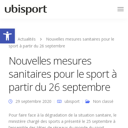
Tog
Nav
Ouvrir la barre d’outils
Actualités
Nouvelles mesures sanitaires pour le
sport à partir du 26 septembre
Nouvelles mesures
sanitaires pour le sport à
partir du 26 septembre
29 septembre 2020
ubisport
Non classé
Pour faire face à la dégradation de la situation sanitaire, le
ministère chargé des sports a présenté le 25 septembre à
l’ensemble des têtes de réseaux du monde du sport