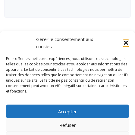
Gérer le consentement aux
cookies
Pour offrir les meilleures expériences, nous utilisons des technologies
telles que les cookies pour stocker et/ou accéder aux informations des
appareils. Le fait de consentir à ces technologies nous permettra de
traiter des données telles que le comportement de navigation ou les ID
uniques sur ce site. Le fait de ne pas consentir ou de retirer son
consentement peut avoir un effet négatif sur certaines caractéristiques
et fonctions.
Ubisport - Service en ligne pour la gestion des équipements sportifs
et de loisirs
Accepter
Contact
Politique de confidentialité
Refuser
Mentions légales