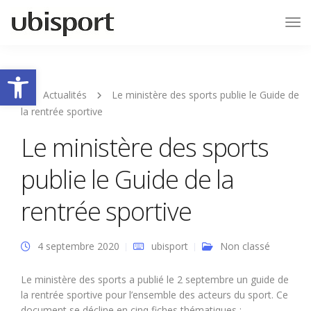
Tog
Nav
Ouvrir la barre d’outils
Actualités
Le ministère des sports publie le Guide de
la rentrée sportive
Le ministère des sports
publie le Guide de la
rentrée sportive
4 septembre 2020
ubisport
Non classé
Le ministère des sports a publié le 2 septembre un guide de
la rentrée sportive pour l’ensemble des acteurs du sport. Ce
document se décline en cinq fiches thématiques :