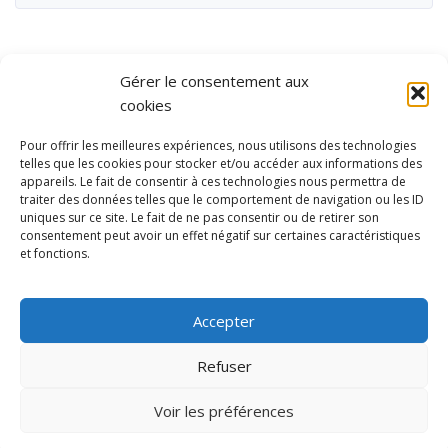
Gérer le consentement aux
cookies
Pour offrir les meilleures expériences, nous utilisons des technologies
telles que les cookies pour stocker et/ou accéder aux informations des
appareils. Le fait de consentir à ces technologies nous permettra de
traiter des données telles que le comportement de navigation ou les ID
uniques sur ce site. Le fait de ne pas consentir ou de retirer son
consentement peut avoir un effet négatif sur certaines caractéristiques
et fonctions.
Ubisport - Service en ligne pour la gestion des équipements sportifs
et de loisirs
Accepter
Contact
Politique de confidentialité
Refuser
Mentions légales
Administration
Voir les préférences