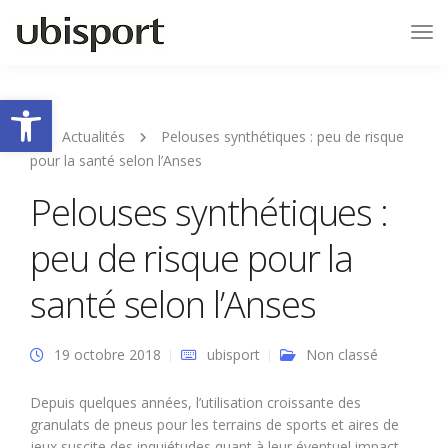
Tog
Nav
Ouvrir la barre d’outils
Actualités
Pelouses synthétiques : peu de risque
pour la santé selon l’Anses
Pelouses synthétiques :
peu de risque pour la
santé selon l’Anses
19 octobre 2018
ubisport
Non classé
Depuis quelques années, l’utilisation croissante des
granulats de pneus pour les terrains de sports et aires de
jeux suscite des inquiétudes quant à leur éventuel impact