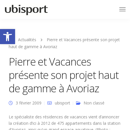
Tog
Nav
Ouvrir la barre d’outils
Actualités
Pierre et Vacances présente son projet
haut de gamme à Avoriaz
Pierre et Vacances
présente son projet haut
de gamme à Avoriaz
3 février 2009
ubisport
Non classé
Le spécialiste des résidences de vacances vient d’annoncer
la création d’ici à 2012 de 475 appartements dans la station
d’Avoriaz, ainsi qu’un grand espace aquatique. (Photo :